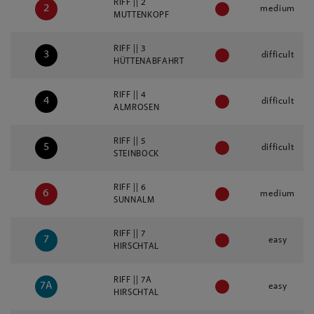
RIFF || 2
2
medium
MUTTENKOPF
RIFF || 3
3
difficult
HÜTTENABFAHRT
RIFF || 4
4
difficult
ALMROSEN
RIFF || 5
5
difficult
STEINBOCK
RIFF || 6
6
medium
SUNNALM
RIFF || 7
7
easy
HIRSCHTAL
RIFF || 7A
7A
easy
HIRSCHTAL