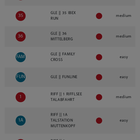
GLE || 35 IBEX
35
medium
RUN
GLE || 36
36
medium
MITTELBERG
GLE || FAMILY
FAM
easy
CROSS
FUN
GLE || FUNLINE
easy
RIFF || 1 RIFFLSEE
1
medium
TALABFAHRT
RIFF || 1A
1A
TALSTATION
easy
MUTTENKOPF