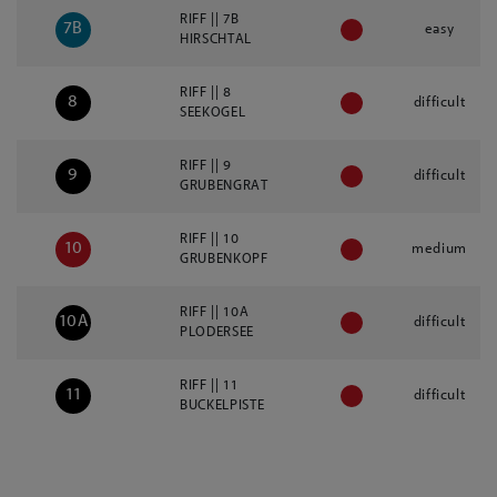
RIFF || 7B
7B
easy
HIRSCHTAL
RIFF || 8
8
difficult
SEEKOGEL
RIFF || 9
9
difficult
GRUBENGRAT
RIFF || 10
10
medium
GRUBENKOPF
RIFF || 10A
10A
difficult
PLODERSEE
RIFF || 11
11
difficult
BUCKELPISTE