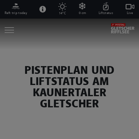
Raft trip today
0 cm
Liftstatus
Live
14°C
PISTENPLAN UND
LIFTSTATUS AM
KAUNERTALER
GLETSCHER