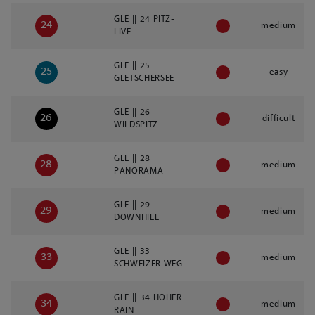
GLE || 24 PITZ-
24
medium
LIVE
GLE || 25
25
easy
GLETSCHERSEE
GLE || 26
26
difficult
WILDSPITZ
GLE || 28
28
medium
PANORAMA
GLE || 29
29
medium
DOWNHILL
GLE || 33
33
medium
SCHWEIZER WEG
GLE || 34 HOHER
34
medium
RAIN