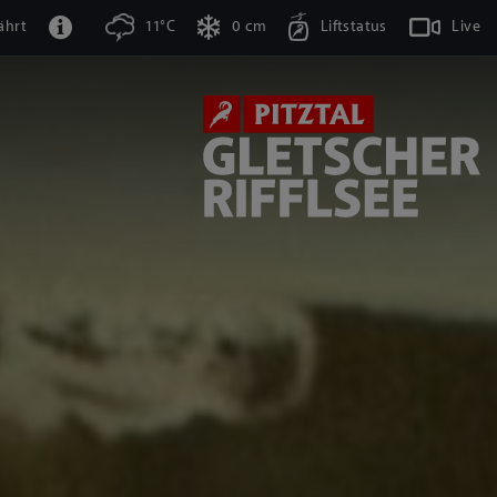
ährt
11°C
0 cm
Liftstatus
Live