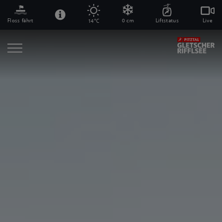
Floss fährt
0 cm
Liftstatus
Live
14°C