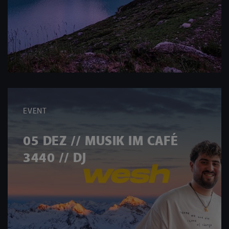
EVENT
05 DEZ // MUSIK IM CAFÉ
3440 // DJ