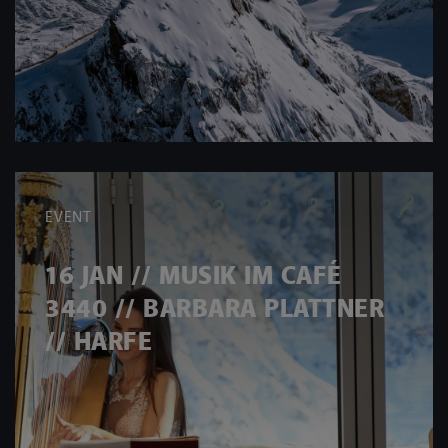
EVENT
16 JAN // MUSIK IM CAFÉ
3440 // BARBARA PLATTNER
// HARFE