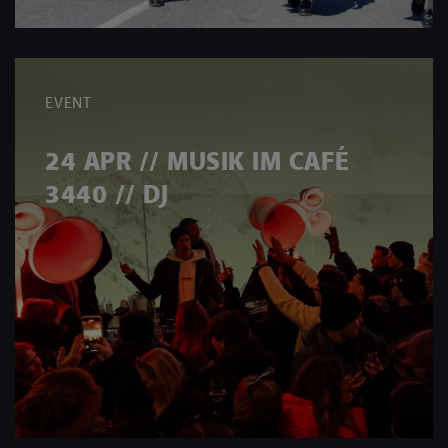
EVENT
24 APR // MUSIK IM CAFÉ
3440 // DJ