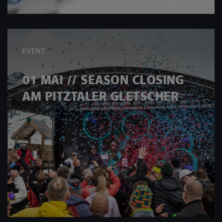
EVENT
01 MAI // SEASON CLOSING
AM PITZTALER GLETSCHER