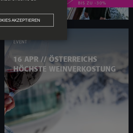
BIS ZU -30%
KIES AKZEPTIEREN
EVENT
16 APR // ÖSTERREICHS
HÖCHSTE WEINVERKOSTUNG