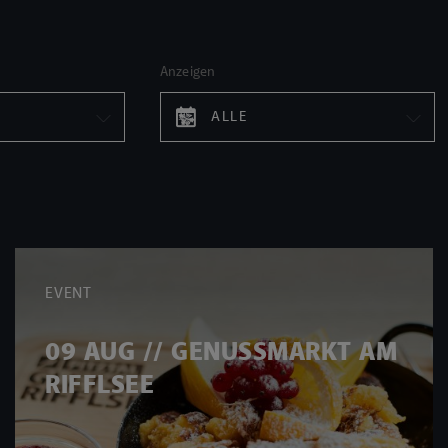
Anzeigen
ALLE
EVENT
09 AUG // GENUSSMARKT AM
RIFFLSEE