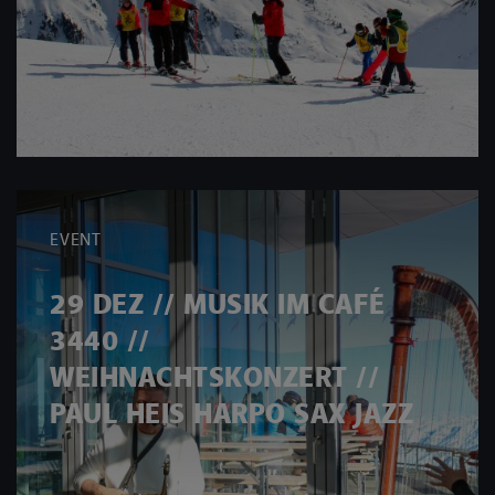
EVENT
29 DEZ // MUSIK IM CAFÉ
3440 //
WEIHNACHTSKONZERT //
PAUL HEIS HARPO SAX JAZZ