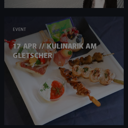
EVENT
17 APR // KULINARIK AM
GLETSCHER