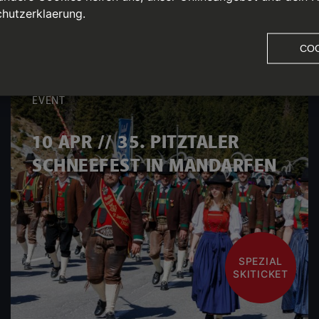
hutzerklaerung.
COO
EVENT
10 APR // 35. PITZTALER
SCHNEEFEST IN MANDARFEN
SPEZIAL
SKITICKET