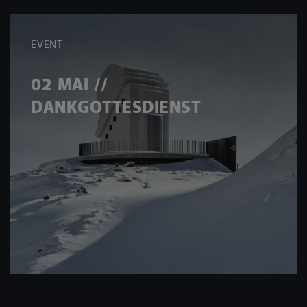
EVENT
02 MAI //
DANKGOTTESDIENST