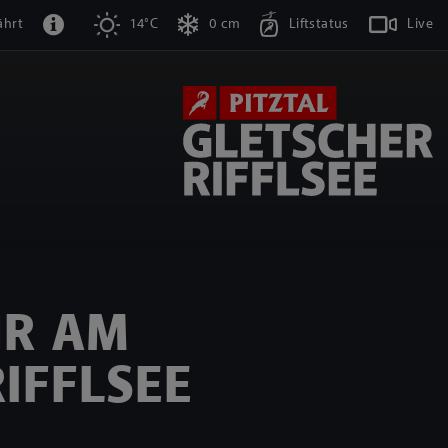
ährt
14°C
0 cm
Liftstatus
Live
HR AM
IFFLSEE