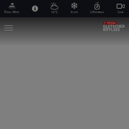
Floss fährt
0 cm
Liftstatus
Live
15°C