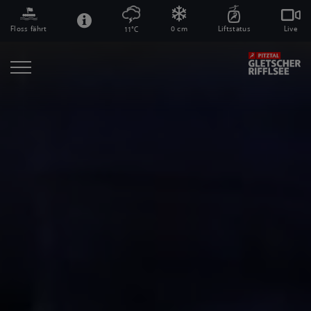
Floss fährt
0 cm
Liftstatus
Live
11°C