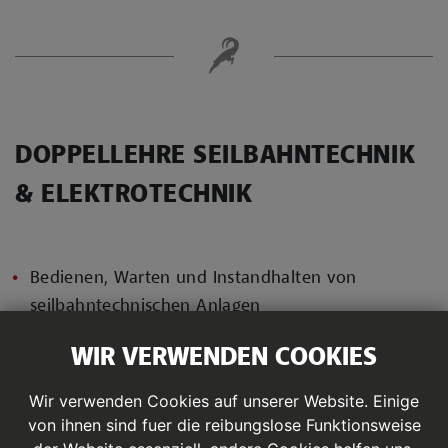
DOPPELLEHRE SEILBAHNTECHNIK
& ELEKTROTECHNIK
Bedienen, Warten und Instandhalten von
seilbahntechnischen Anlagen
Kennenlernen aller Arten von Seilbahnen
WIR VERWENDEN COOKIES
Pistenplanung und Pistenpflege
Grundlagen betrieblicher Kosten und deren
Wir verwenden Cookies auf unserer Website. Einige
wirtschaftliche Zusammenhänge
von ihnen sind fuer die reibungslose Funktionsweise
Grundkenntnisse der Beschneiung