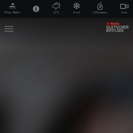
Floss fährt
0 cm
Liftstatus
Live
11°C