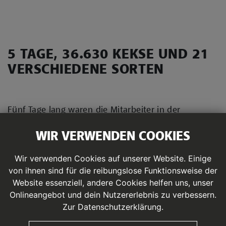
5 TAGE, 36.630 KEKSE UND 21
VERSCHIEDENE SORTEN
Fünf Tage lang waren die Mitarbeiter in der
Backstube des Café 3440, Österreichs
WIR VERWENDEN COOKIES
höchstgelegener Konditorei, am Pitztaler Gletscher
im Einsatz. Das Ergebnis der Weihnachts-Aktion sind
Wir verwenden Cookies auf unserer Website. Einige
36.630 Kekse und 21 verschiedene Sorten.
von ihnen sind für die reibungslose Funktionsweise der
Website essenziell, andere Cookies helfen uns, unser
„Ursprünglich wollten wir die Kurzarbeit dazu
Onlineangebot und dein Nutzererlebnis zu verbessern.
nutzen, Weihnachtsgebäck als Geschenk für die
Zur Datenschutzerklärung.
Mitarbeiter des Pitztaler und Kaunertaler Gletschers